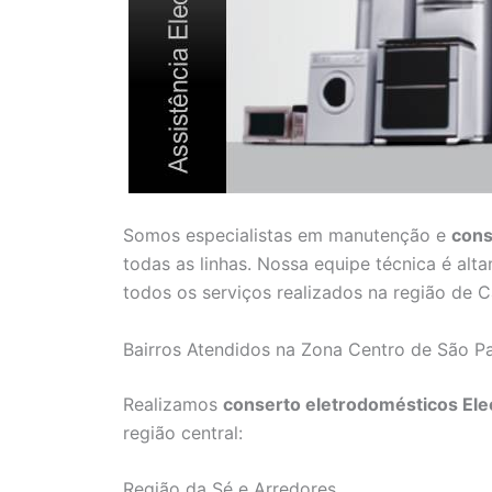
Somos especialistas em manutenção e
cons
todas as linhas. Nossa equipe técnica é alta
todos os serviços realizados na região de 
Bairros Atendidos na Zona Centro de São P
Realizamos
conserto eletrodomésticos Ele
região central:
Região da Sé e Arredores