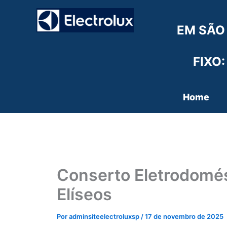
Ir
para
EM SÃO
o
conteúdo
FIXO:
Home
Conserto Eletrodomés
Elíseos
Por
adminsiteelectroluxsp
/
17 de novembro de 2025