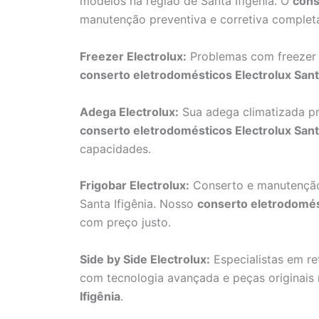
modelos na região de Santa Ifigênia. O
cons
manutenção preventiva e corretiva complet
Freezer Electrolux:
Problemas com freezer v
conserto eletrodomésticos Electrolux Santa
Adega Electrolux:
Sua adega climatizada p
conserto eletrodomésticos Electrolux Santa
capacidades.
Frigobar Electrolux:
Conserto e manutenção d
Santa Ifigênia. Nosso
conserto eletrodomést
com preço justo.
Side by Side Electrolux:
Especialistas em ref
com tecnologia avançada e peças originais
Ifigênia
.