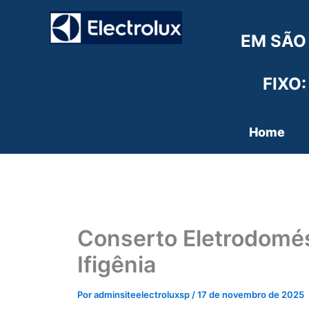
Ir
para
EM SÃO
o
conteúdo
FIXO:
Home
Conserto Eletrodomés
Ifigênia
Por
adminsiteelectroluxsp
/
17 de novembro de 2025