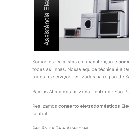
Somos especialistas em manutenção e
cons
todas as linhas. Nossa equipe técnica é alta
todos os serviços realizados na região de Sa
Bairros Atendidos na Zona Centro de São P
Realizamos
conserto eletrodomésticos Elec
central:
Região da Sé e Arredores