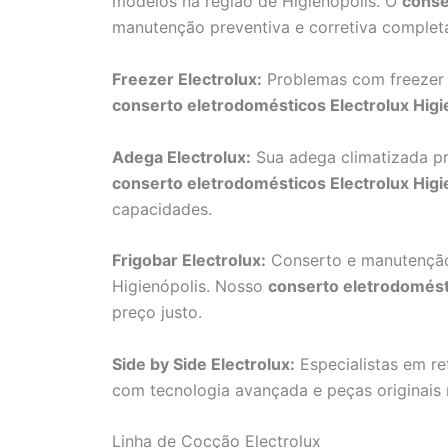
modelos na região de Higienópolis. O
conse
manutenção preventiva e corretiva complet
Freezer Electrolux:
Problemas com freezer v
conserto eletrodomésticos Electrolux Higi
Adega Electrolux:
Sua adega climatizada p
conserto eletrodomésticos Electrolux Higi
capacidades.
Frigobar Electrolux:
Conserto e manutenção d
Higienópolis. Nosso
conserto eletrodomésti
preço justo.
Side by Side Electrolux:
Especialistas em ref
com tecnologia avançada e peças originais
Linha de Cocção Electrolux