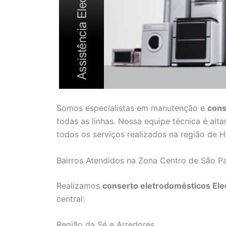
Somos especialistas em manutenção e
cons
todas as linhas. Nossa equipe técnica é alta
todos os serviços realizados na região de H
Bairros Atendidos na Zona Centro de São P
Realizamos
conserto eletrodomésticos Elec
central:
Região da Sé e Arredores