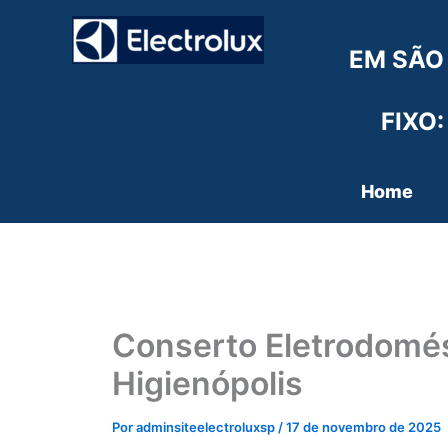
Ir
para
EM SÃO
o
conteúdo
FIXO:
Home
Conserto Eletrodomés
Higienópolis
Por
adminsiteelectroluxsp
/
17 de novembro de 2025