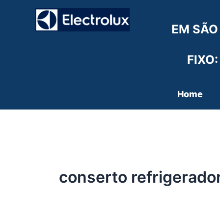
Ir
para
EM SÃO
o
conteúdo
FIXO:
Home
conserto refrigerador