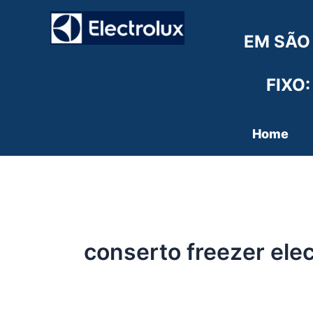
Ir
para
EM SÃO
o
conteúdo
FIXO:
Home
conserto freezer elec