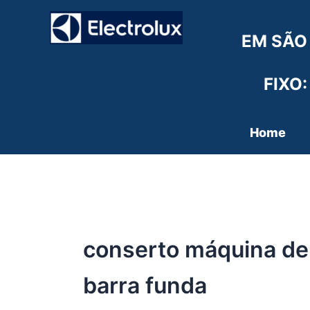
Ir
para
EM SÃO
o
conteúdo
FIXO:
Home
conserto máquina de 
barra funda