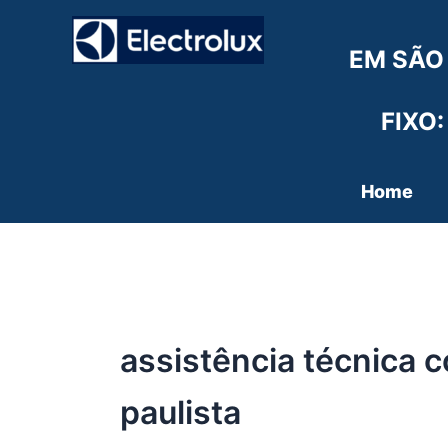
Ir
para
EM SÃO
o
conteúdo
FIXO:
Home
assistência técnica c
paulista