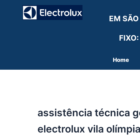
Ir
para
EM SÃO
o
conteúdo
FIXO:
Home
assistência técnica g
electrolux vila olímpi