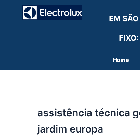
Ir
para
EM SÃO
o
conteúdo
FIXO:
Home
assistência técnica g
jardim europa