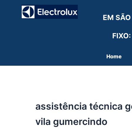
Ir
para
EM SÃO
o
conteúdo
FIXO:
Home
assistência técnica g
vila gumercindo