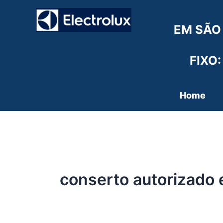
Ir
para
EM SÃO
o
conteúdo
FIXO:
Home
conserto autorizado e