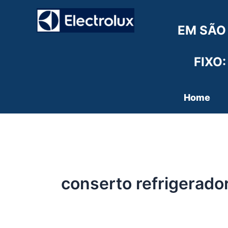
Ir
para
EM SÃO
o
conteúdo
FIXO:
Home
conserto refrigerador